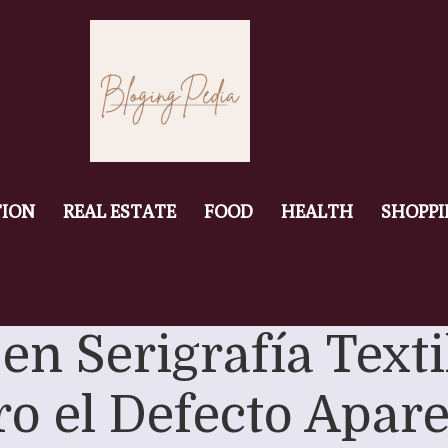
ION
REAL ESTATE
FOOD
HEALTH
SHOPP
n Serigrafía Texti
ro el Defecto Apar